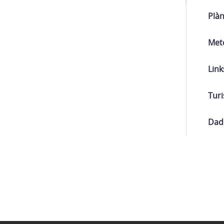
Plàn
Met
Link
Turi
Dade