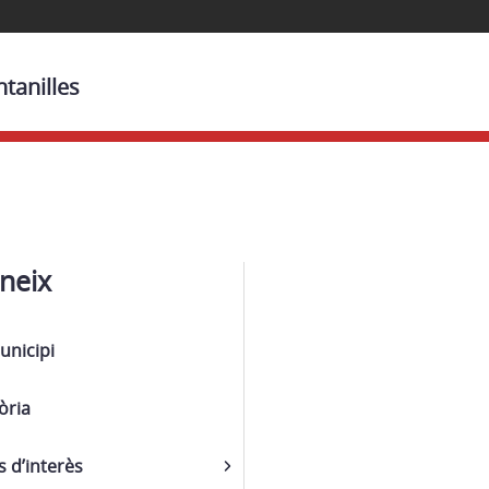
tanilles
neix
unicipi
òria
s d’interès